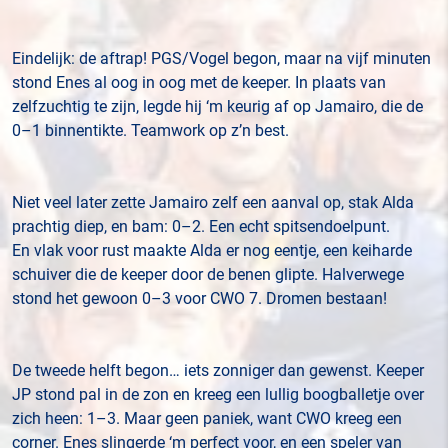
Eindelijk: de aftrap! PGS/Vogel begon, maar na vijf minuten
stond Enes al oog in oog met de keeper. In plaats van
zelfzuchtig te zijn, legde hij ‘m keurig af op Jamairo, die de
0–1 binnentikte. Teamwork op z’n best.
Niet veel later zette Jamairo zelf een aanval op, stak Alda
prachtig diep, en bam: 0–2. Een echt spitsendoelpunt.
En vlak voor rust maakte Alda er nog eentje, een keiharde
schuiver die de keeper door de benen glipte. Halverwege
stond het gewoon 0–3 voor CWO 7. Dromen bestaan!
De tweede helft begon… iets zonniger dan gewenst. Keeper
JP stond pal in de zon en kreeg een lullig boogballetje over
zich heen: 1–3. Maar geen paniek, want CWO kreeg een
corner. Enes slingerde ‘m perfect voor, en een speler van