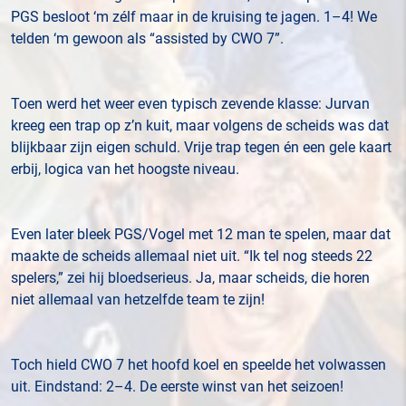
PGS besloot ‘m zélf maar in de kruising te jagen. 1–4! We
telden ‘m gewoon als “assisted by CWO 7”.
Toen werd het weer even typisch zevende klasse: Jurvan
kreeg een trap op z’n kuit, maar volgens de scheids was dat
blijkbaar zijn eigen schuld. Vrije trap tegen én een gele kaart
erbij, logica van het hoogste niveau.
Even later bleek PGS/Vogel met 12 man te spelen, maar dat
maakte de scheids allemaal niet uit. “Ik tel nog steeds 22
spelers,” zei hij bloedserieus. Ja, maar scheids, die horen
niet allemaal van hetzelfde team te zijn!
Toch hield CWO 7 het hoofd koel en speelde het volwassen
uit. Eindstand: 2–4. De eerste winst van het seizoen!