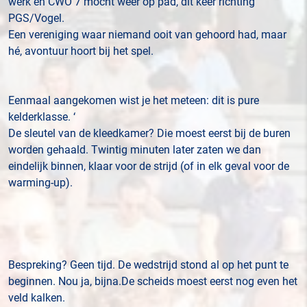
werk en CWO 7 mocht weer op pad, dit keer richting
PGS/Vogel.
Een vereniging waar niemand ooit van gehoord had, maar
hé, avontuur hoort bij het spel.
Eenmaal aangekomen wist je het meteen: dit is pure
kelderklasse. ‘
De sleutel van de kleedkamer? Die moest eerst bij de buren
worden gehaald. Twintig minuten later zaten we dan
eindelijk binnen, klaar voor de strijd (of in elk geval voor de
warming-up).
Bespreking? Geen tijd. De wedstrijd stond al op het punt te
beginnen. Nou ja, bijna.De scheids moest eerst nog even het
veld kalken.