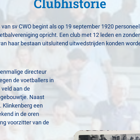
Clubhistorie
 van sv CWO begint als op 19 september 1920 personeel
etbalvereniging opricht. Een club met 12 leden en zonder 
 van haar bestaan uitsluitend uitwedstrijden konden word
enmalige directeur
gen de voetballers in
 veld aan de
ubgebouwtje. Naast
 Klinkenberg een
kend in de oren
lang voorzitter van de