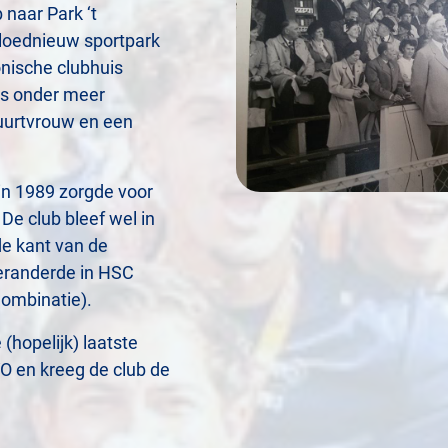
 naar Park ‘t
loednieuw sportpark
nische clubhuis
is onder meer
uurtvrouw en een
 in 1989 zorgde voor
De club bleef wel in
de kant van de
eranderde in HSC
Combinatie).
 (hopelijk) laatste
O en kreeg de club de