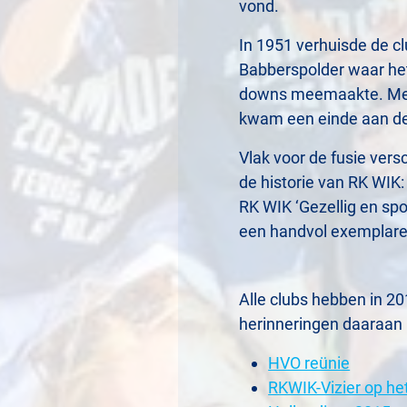
vond.
In 1951 verhuisde de c
Babberspolder waar he
downs meemaakte. Met 
kwam een einde aan de
Vlak voor de fusie ver
de historie van RK WIK: 
RK WIK ‘Gezellig en spo
een handvol exemplaren
Alle clubs hebben in 2
herinneringen daaraan 
HVO reünie
RKWIK-Vizier op he