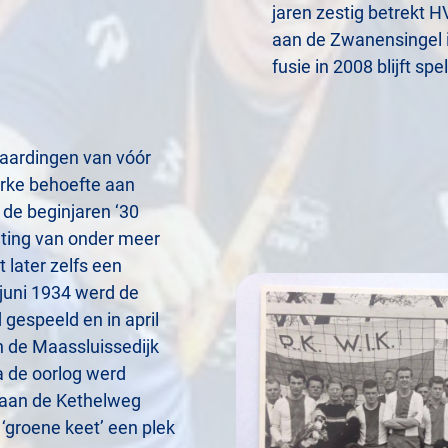
jaren zestig betrekt 
aan de Zwanensingel i
fusie in 2008 blijft spe
Vlaardingen van vóór
erke behoefte aan
n de beginjaren ‘30
hting van onder meer
 later zelfs een
juni 1934 werd de
 gespeeld en in april
 de Maassluissedijk
a de oorlog werd
 aan de Kethelweg
groene keet’ een plek