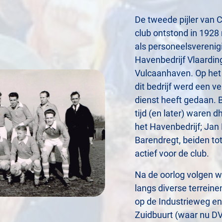
De tweede pijler van
club ontstond in 1928 
als personeelsverenig
Havenbedrijf Vlaardin
Vulcaanhaven. Op het 
dit bedrijf werd een v
dienst heeft gedaan. 
tijd (en later) waren d
het Havenbedrijf; Jan
Barendregt, beiden tot
actief voor de club.
Na de oorlog volgen 
langs diverse terreine
op de Industrieweg en
Zuidbuurt (waar nu DVO