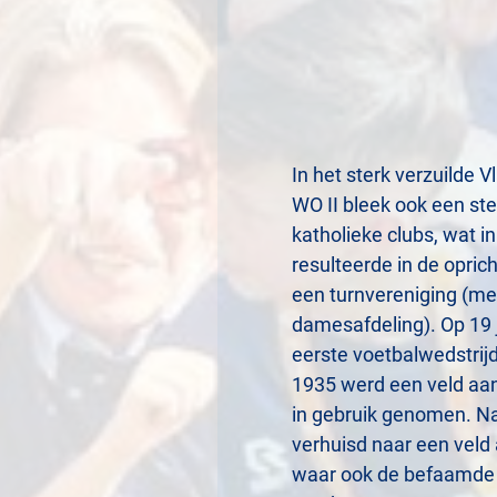
In het sterk verzuilde 
WO II bleek ook een st
katholieke clubs, wat i
resulteerde in de opric
een turnvereniging (met
damesafdeling). Op 19 
eerste voetbalwedstrijd
1935 werd een veld aan
in gebruik genomen. N
verhuisd naar een veld
waar ook de befaamde ‘