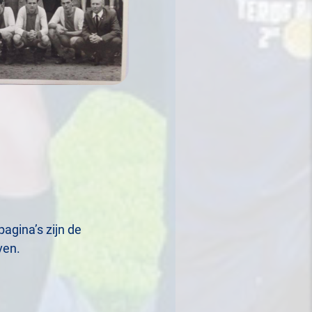
agina’s zijn de
ven.