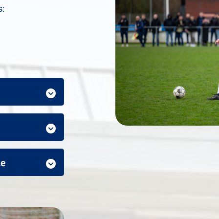
s:
de