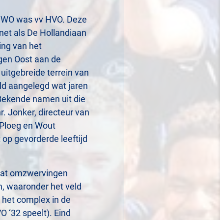
 CWO was vv HVO. Deze
net als De Hollandiaan
ing van het
gen Oost aan de
uitgebreide terrein van
eld aangelegd wat jaren
Bekende namen uit die
hr. Jonker, directeur van
 Ploeg en Wout
 op gevorderde leeftijd
wat omzwervingen
n, waaronder het veld
 het complex in de
 ‘32 speelt). Eind