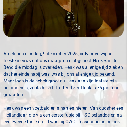
Afgelopen dinsdag, 9 december 2025, ontvingen wij het
trieste nieuws dat ons maatje en clubgenoot Henk van der
Bend die middag is overleden. Henk was al enige tijd ziek en
dat het einde nabij was, was bij ons al enige tijd bekend.
Maar toch is de schok groot nu Henk aan zijn laatste reis
begonnen is, zoals hij zelf treffend zei. Henk is 75 jaar oud
geworden.
Henk was een voetbaldier in hart en nieren. Van oudsher een
Hollandiaan die via een eerste fusie bij HSC belandde en na
een tweede fusie nu lid was bij CWO. Tussendoor is hij ook