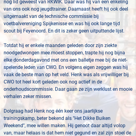
nog lid geweest van RKWIK. Daar was hij van een enkeling
van ons ook nog jeugdtrainer. Daarnaast heeft hij ook deel
uitgemaakt van de technische commissie bij
voetbalvereniging Spijkenisse en was hij ook lange tijd
scout bij Feyenoord. En dit is zeker geen uitputtende lijst.
Totdat hij er enkele maanden geleden door zijn ziekte
noodgedwongen mee moest stoppen, trapte hij nog bijna
elke donderdagavond met ons een balletje mee bij de niet-
spelende leden van CWO. En volgens eigen zeggen was hij
vaak de beste man op het veld. Henk was als vrijwilliger bij
CWO tot heel kort geleden ook nog actief in de
onderhoudscommissie. Daar gaan ze zijn werklust en mooie
verhalen zeker missen.
Dolgraag had Henk nog één keer ons jaarlijkse
trainingskamp, beter bekend als "Het Dikke Buiken
Weekend", mee willen maken. Hij genoot daar altijd volop
van, maar helaas is dat hem niet gegund en zal zijn stoel de