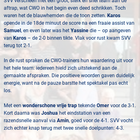
SVV verscheen met een groot, sterk en snel team aan de
aftrap, wat CWO in het begin even deed schrikken. Toch
waren het de blauwhemden die de toon zetten.
Karos
opende in de 18de minuut de score na een fraaie assist van
Samuel
, en even later was het
Yassine
die – op aangeven
van
Karos
– de 2-0 binnen tikte. Vlak voor rust kwam SVV
terug tot 2-1.
In de rust spraken de CWO-trainers hun waardering uit voor
het hele team: iedereen hield zich uitstekend aan de
gemaakte afspraken. Die positieve woorden gaven duidelijk
energie, want na de pauze barstte het spektakel pas echt
los.
Met een
wonderschone vrije trap
tekende
Omer
voor de 3-1.
Kort daarna was
Joshua
het eindstation van een
razendsnelle aanval via
Amin
, goed voor de 4-1. SVV vocht
zich echter knap terug met twee snelle doelpunten: 4-3.