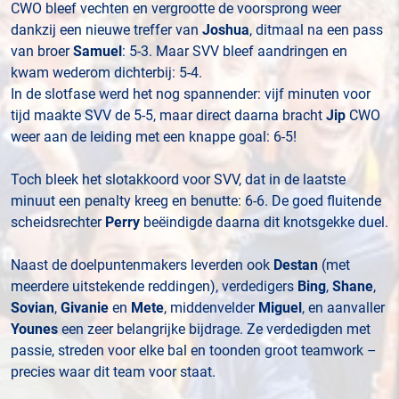
CWO bleef vechten en vergrootte de voorsprong weer
dankzij een nieuwe treffer van
Joshua
, ditmaal na een pass
van broer
Samuel
: 5-3. Maar SVV bleef aandringen en
kwam wederom dichterbij: 5-4.
In de slotfase werd het nog spannender: vijf minuten voor
tijd maakte SVV de 5-5, maar direct daarna bracht
Jip
CWO
weer aan de leiding met een knappe goal: 6-5!
Toch bleek het slotakkoord voor SVV, dat in de laatste
minuut een penalty kreeg en benutte: 6-6. De goed fluitende
scheidsrechter
Perry
beëindigde daarna dit knotsgekke duel.
Naast de doelpuntenmakers leverden ook
Destan
(met
meerdere uitstekende reddingen), verdedigers
Bing
,
Shane
,
Sovian
,
Givanie
en
Mete
, middenvelder
Miguel
, en aanvaller
Younes
een zeer belangrijke bijdrage. Ze verdedigden met
passie, streden voor elke bal en toonden groot teamwork –
precies waar dit team voor staat.