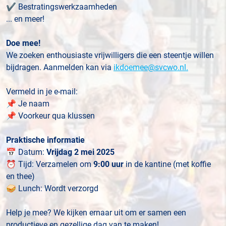
✔ Bestratingswerkzaamheden
... en meer!
Doe mee!
We zoeken enthousiaste vrijwilligers die een steentje willen
bijdragen. Aanmelden kan via
ikdoemee@svcwo.nl.
Vermeld in je e-mail:
📌 Je naam
📌 Voorkeur qua klussen
Praktische informatie
📅 Datum:
Vrijdag 2 mei 2025
⏰ Tijd: Verzamelen om
9:00 uur
in de kantine (met koffie
en thee)
🥪 Lunch: Wordt verzorgd
Help je mee? We kijken ernaar uit om er samen een
productieve en gezellige dag van te maken!